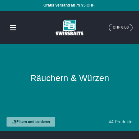
Gratis Versand ab 79.95 CHF!
Zum Inhalt springen
Insge
CHF 0.00
CHF
0.00
im
Ware
Räuchern & Würzen
44 Produkte
Filtern und sortieren