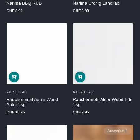
Narima BBQ RUB
Narima Urchig Landliäbi
CHF 8.90
CHF 8.90
Regulärer
Regulärer
Preis
Preis
AXTSCHLAG
AXTSCHLAG
Räuchermehl Apple Wood
Räuchermehl Alder Wood Erle
Apfel 1Kg
1Kg
CHF 10.95
CHF 9.95
Regulärer
Regulärer
Preis
Preis
Ausverkauft