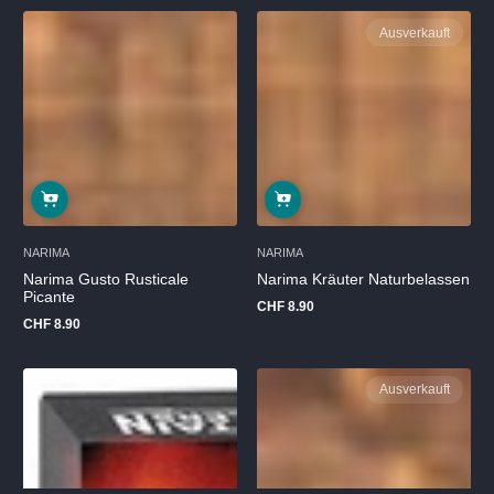
Ausverkauft
NARIMA
NARIMA
Narima Gusto Rusticale
Narima Kräuter Naturbelassen
Picante
CHF 8.90
Regulärer
CHF 8.90
Preis
Regulärer
Preis
Ausverkauft