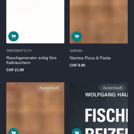
SWISSBAITS.CH
NARIMA
Rauchgenerator eckig fürs
Narima Pizza & Pasta
Kalträuchern
CHF 8.90
Regulärer
CHF 21.90
Preis
Regulärer
Preis
Ausverkauft
Ausverkauft