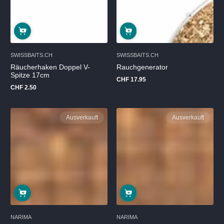
SWISSBAITS.CH
SWISSBAITS.CH
Räucherhaken Doppel V-
Rauchgenerator
Spitze 17cm
CHF 17.95
Regulärer
CHF 2.50
Preis
Regulärer
Preis
Ausverkauft
Ausverkauft
NARIMA
NARIMA