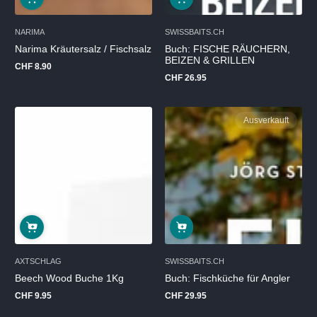
NARIMA
SWISSBAITS.CH
Narima Kräutersalz / Fischsalz
Buch: FISCHE RÄUCHERN,
BEIZEN & GRILLEN
CHF 8.90
Regulärer
CHF 26.95
Preis
Regulärer
Preis
Ausverkauft
AXTSCHLAG
SWISSBAITS.CH
Beech Wood Buche 1Kg
Buch: Fischküche für Angler
CHF 9.95
CHF 29.95
Regulärer
Regulärer
Preis
Preis