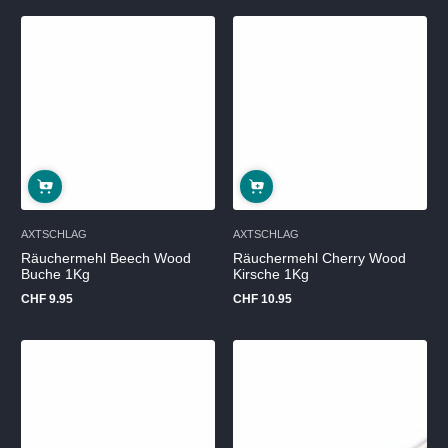
Ausverkauft
AXTSCHLAG
AXTSCHLAG
Räuchermehl Beech Wood
Räuchermehl Cherry Wood
Buche 1Kg
Kirsche 1Kg
CHF 9.95
CHF 10.95
Regulärer
Regulärer
Preis
Preis
Ausverkauft