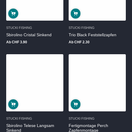
STUCKI FISHING
STUCKI FISHING
Sbirolino Cristal Sinkend
Trio Black Feststellzapfen
Ab CHF 3.90
Ab CHF 2.30
Regulärer
Regulärer
Preis
Preis
STUCKI FISHING
STUCKI FISHING
Sbirolino Telese Langsam
Fertigmontage Perch
Sinkend
Zapfenmontage