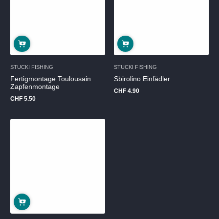
STUCKI FISHING
STUCKI FISHING
Fertigmontage Toulousain
Sbirolino Einfädler
Zapfenmontage
CHF 4.90
Regulärer
CHF 5.50
Preis
Regulärer
Preis