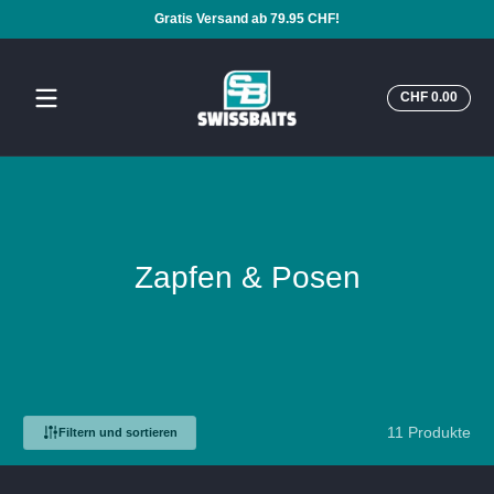
Gratis Versand ab 79.95 CHF!
Zum Inhalt springen
Insge
CHF 0.00
CHF
0.00
im
Ware
Zapfen & Posen
11 Produkte
Filtern und sortieren