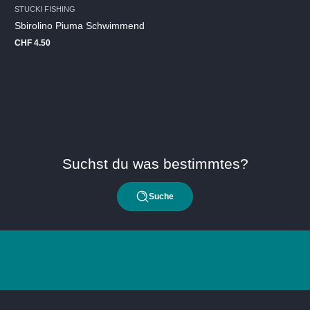
STUCKI FISHING
Sbirolino Piuma Schwimmend
CHF 4.50
Regulärer
Preis
Suchst du was bestimmtes?
Suche