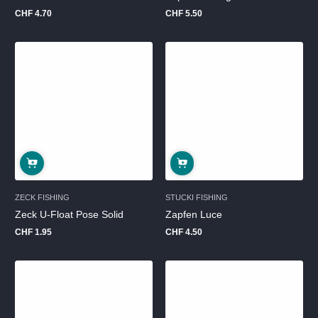
CHF 4.70
CHF 5.50
Regulärer
Regulärer
Preis
Preis
ZECK FISHING
STUCKI FISHING
Zeck U-Float Pose Solid
Zapfen Luce
CHF 1.95
CHF 4.50
Regulärer
Regulärer
Preis
Preis