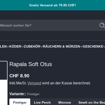
Gratis Versand ab 79.95 CHF!
Wonach suchen Sie?
S
LLEN
KÖDER
ZUBEHÖR
RÄUCHERN & WÜRZEN
GESCHENKE
Rapala Soft Otus
CHF 8.90
Regulärer
Preis
Inkl.MwSt.
Versand
wird an der Kasse berechnet.
Variante::
Firetiger
Firetiger
Live Perch
Minnow
Smelt on the Be