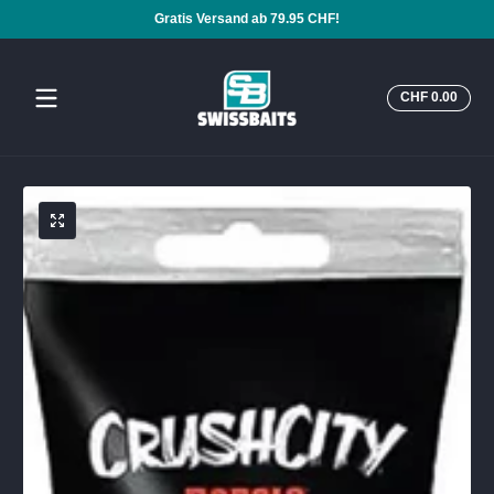
Gratis Versand ab 79.95 CHF!
Zum Inhalt springen
Insge
CHF 0.00
CHF
0.00
im
Ware