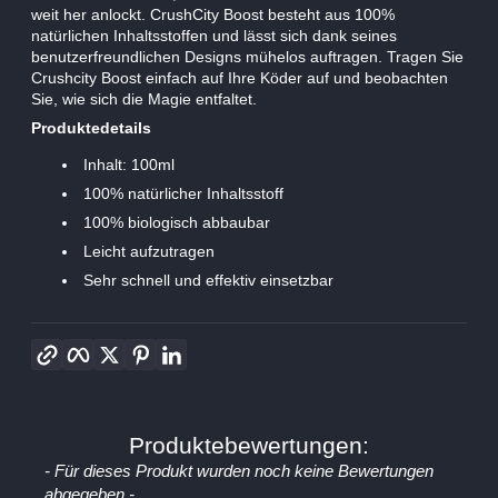
weit her anlockt. CrushCity Boost besteht aus 100%
natürlichen Inhaltsstoffen und lässt sich dank seines
benutzerfreundlichen Designs mühelos auftragen. Tragen Sie
Crushcity Boost einfach auf Ihre Köder auf und beobachten
Sie, wie sich die Magie entfaltet.
Produktedetails
Inhalt: 100ml
100% natürlicher Inhaltsstoff
100% biologisch abbaubar
Leicht aufzutragen
Sehr schnell und effektiv einsetzbar
Link kopieren
Facebook
Twitter
Pinterest
LinkedIn
Produktebewertungen:
New content loaded
- Für dieses Produkt wurden noch keine Bewertungen
abgegeben -