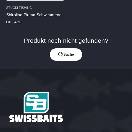
STUCKI FISHING
Sbirolino Piuma Schwimmend
CHF 4.50
Regulärer
Preis
Produkt noch nicht gefunden?
Suche