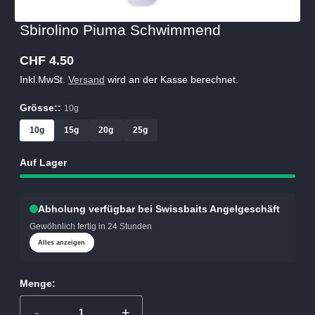
Sbirolino Piuma Schwimmend
CHF 4.50
Regulärer
Inkl.MwSt.
Versand
wird an der Kasse berechnet.
Preis
Grösse::
10g
10g
15g
20g
25g
Auf Lager
Abholung verfügbar bei Swissbaits Angelgeschäft
Gewöhnlich fertig in 24 Stunden
Alles anzeigen
Menge:
-
+