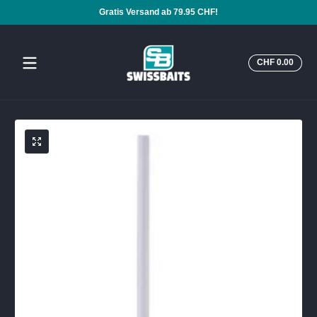
Gratis Versand ab 79.95 CHF!
Zum Inhalt springen
Insge
CHF 0.00
CHF
0.00
im
Ware